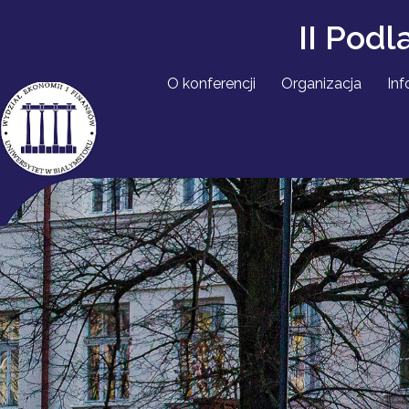
Skip
II Pod
to
content
O konferencji
Organizacja
Inf