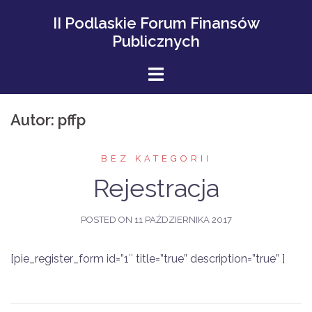
Skip
II Podlaskie Forum Finansów
to
Publicznych
content
Autor:
pffp
BEZ KATEGORII
Rejestracja
POSTED ON
11 PAŹDZIERNIKA 2017
[pie_register_form id=”1″ title=”true” description=”true” ]